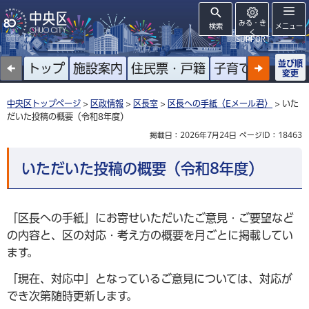
みる・き
検索
メニュー
く
SUPPORT
並び順
トップ
施設案内
住民票・戸籍
子育て
高齢者
変更
中央区トップページ
>
区政情報
>
区長室
>
区長への手紙〈Eメール君〉
> いた
だいた投稿の概要（令和8年度）
掲載日：2026年7月24日
ページID：18463
いただいた投稿の概要（令和8年度）
「区長への手紙」にお寄せいただいたご意見・ご要望など
の内容と、区の対応・考え方の概要を月ごとに掲載してい
ます。
「現在、対応中」となっているご意見については、対応が
でき次第随時更新します。