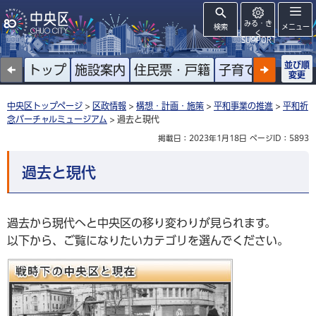
みる・き
検索
メニュー
く
SUPPORT
並び順
トップ
施設案内
住民票・戸籍
子育て
高齢者
変更
中央区トップページ
>
区政情報
>
構想・計画・施策
>
平和事業の推進
>
平和祈
念バーチャルミュージアム
> 過去と現代
掲載日：2023年1月18日
ページID：5893
過去と現代
過去から現代へと中央区の移り変わりが見られます。
以下から、ご覧になりたいカテゴリを選んでください。