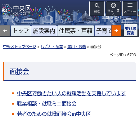
みる・き
検索
メニュー
く
SUPPORT
並び順
トップ
施設案内
住民票・戸籍
子育て
高齢者
変更
中央区トップページ
>
しごと・産業
>
雇用・労働
> 面接会
ページID：6793
面接会
中央区で働きたい人の就職活動を支援しています
職業相談・就職ミニ面接会
若者のための就職面接会in中央区