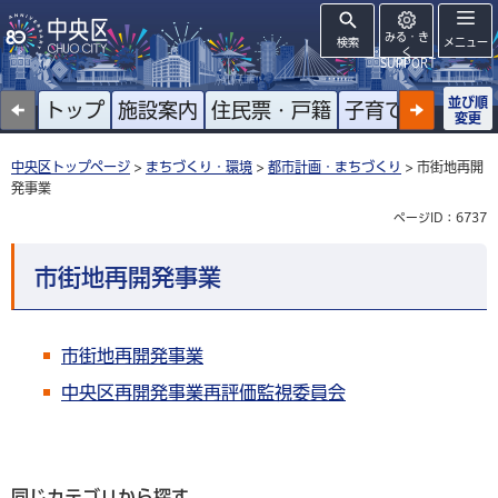
みる・き
検索
メニュー
く
SUPPORT
並び順
トップ
施設案内
住民票・戸籍
子育て
高齢者
変更
中央区トップページ
>
まちづくり・環境
>
都市計画・まちづくり
> 市街地再開
発事業
ページID：6737
市街地再開発事業
市街地再開発事業
中央区再開発事業再評価監視委員会
同じカテゴリから探す