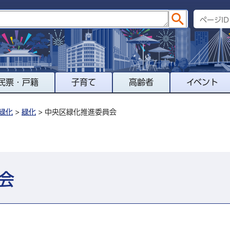
民票・戸籍
子育て
高齢者
イベント
緑化
>
緑化
> 中央区緑化推進委員会
会