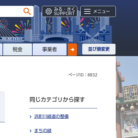
みる・きく
メニュー
SUPPORT
税金
事業者
並び順変更
ページID：8832
同じカテゴリから探す
浜町川緑道の整備
まちの緑