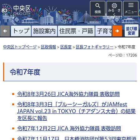
みる・き
検索
メニュー
く
SUPPORT
並び順
トップ
施設案内
住民票・戸籍
子育て
高齢者
変更
中央区トップページ
>
区政情報
>
区長室
>
区長フォトギャラリー
> 令和7年度
ページID：17206
令和7年度
令和8年3月26日 JICA海外協力隊員 表敬訪問
令和8年3月3日「ブルーシーガルズ」がJAMfest
JAPAN vol.23 in TOKYO（チアダンス大会）の結果
を区長に報告
令和7年12月2日 JICA 海外協力隊員 表敬訪問
令和7年11月17日 日本橋消防団が第53回東京都消