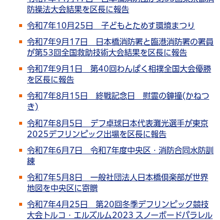
防操法大会結果を区長に報告
令和7年10月25日 子どもとためす環境まつり
令和7年9月17日 日本橋消防署と臨港消防署の署員
が第53回全国救助技術大会結果を区長に報告
令和7年9月1日 第40回わんぱく相撲全国大会優勝
を区長に報告
令和7年8月15日 終戦記念日 慰霊の鐘撞(かねつ
き)
令和7年8月5日 デフ卓球日本代表灘光選手が東京
2025デフリンピック出場を区長に報告
令和7年6月7日 令和7年度中央区・消防合同水防訓
練
令和7年5月8日 一般社団法人日本橋倶楽部が世界
地図を中央区に寄贈
令和7年4月25日 第20回冬季デフリンピック競技
大会トルコ・エルズルム2023 スノーボードパラレル