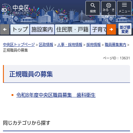
みる・き
検索
メニュー
く
SUPPORT
並び順
トップ
施設案内
住民票・戸籍
子育て
高齢者
変更
中央区トップページ
>
区政情報
>
人事・採用情報
>
採用情報
>
職員募集案内
>
正規職員の募集
ページID：13631
正規職員の募集
令和8年度中央区職員募集 歯科衛生
同じカテゴリから探す