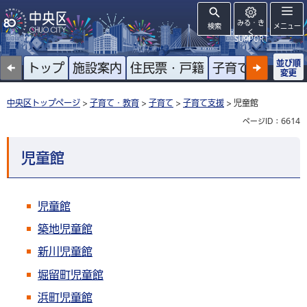
みる・き
検索
メニュー
く
SUPPORT
並び順
トップ
施設案内
住民票・戸籍
子育て
高齢者
変更
中央区トップページ
>
子育て・教育
>
子育て
>
子育て支援
> 児童館
ページID：6614
児童館
児童館
築地児童館
新川児童館
堀留町児童館
浜町児童館