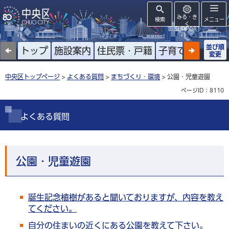
みる・き
検索
メニュー
く
SUPPORT
並び順
トップ
施設案内
住民票・戸籍
子育て
高齢者
変更
中央区トップページ
>
よくある質問
>
まちづくり・環境
> 公園・児童遊園
ページID：8110
よくある質問
公園・児童遊園
誕生記念植樹があると聞いておりますが、内容を教え
てください。
自分の住まいの近くにある公園を教えて下さい。