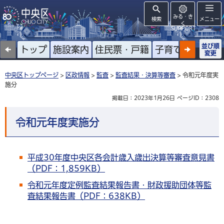
みる・き
検索
メニュー
く
SUPPORT
並び順
トップ
施設案内
住民票・戸籍
子育て
高齢者
変更
中央区トップページ
>
区政情報
>
監査
>
監査結果・決算等審査
> 令和元年度実
施分
掲載日：2023年1月26日
ページID：2308
令和元年度実施分
平成30年度中央区各会計歳入歳出決算等審査意見書
（PDF：1,859KB）
令和元年度定例監査結果報告書・財政援助団体等監
査結果報告書（PDF：638KB）