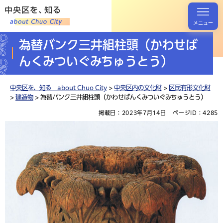
メニュー
為替バンク三井組柱頭（かわせば
んくみついぐみちゅうとう）
中央区を、知る about Chuo City
>
中央区内の文化財
>
区民有形文化財
>
建造物
> 為替バンク三井組柱頭（かわせばんくみついぐみちゅうとう）
掲載日：2023年7月14日
ページID：4285