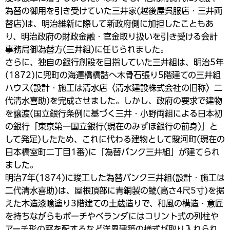
為替の御用を引き受けていた三井家(越後屋呉服店・三井両
替店)は、明治維新に際して新政府側に加担したこともあ
り、明治政府の財政金融・官金取り扱いを引き受ける会計
事務局御為替方(三井組)に任じられました。
さらに、独自の銀行創設を目指していた三井組は、明治5年
(1872)に兜町の海運橋橋詰へ木骨石張り5階建ての三井組
ハウス(設計・施工は清水店〈清水建設株式会社の旧称〉二
代清水喜助)を完成させました。しかし、政府の要求で建物
を譲渡(国立銀行条例に基づく三井・小野両組による日本初
の銀行「東京第一国立銀行(現在のみずほ銀行の前身)」と
して発足)したため、これに代わる建物として駿河町(現在の
日本橋室町二丁目1番)に「為替バンク三井組」が建てられ
ました。
明治7年(1874)に竣工した為替バンク三井組(設計・施工は
二代清水喜助)は、屋根頂部に青銅製の鯱(高さ4尺5寸)を据
えた木造漆喰塗り3階建ての土蔵造りで、和風の構造・意匠
を持ちながらもポーチやベランダにはコリント式の列柱や
アーチ形の窓を配するなど洋風建築の様式が取り入れられ