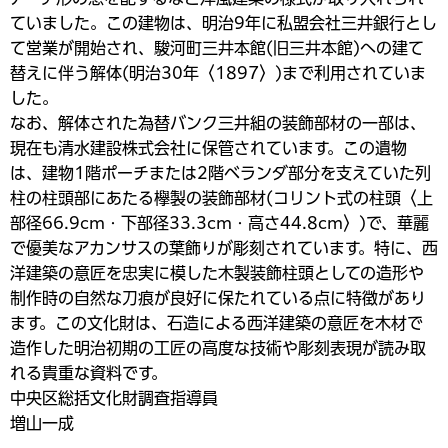
ていました。この建物は、明治9年に私盟会社三井銀行とし
て営業が開始され、駿河町三井本館(旧三井本館)への建て
替えに伴う解体(明治30年〈1897〉)まで利用されていま
した。
なお、解体された為替バンク三井組の装飾部材の一部は、
現在も清水建設株式会社に保管されています。この遺物
は、建物1階ポーチまたは2階ベランダ部分を支えていた列
柱の柱頭部にあたる欅製の装飾部材(コリント式の柱頭〈上
部径66.9cm・下部径33.3cm・高さ44.8cm〉)で、華麗
で優美なアカンサスの葉飾りが彫刻されています。特に、西
洋建築の意匠を忠実に模した木製装飾柱頭としての造形や
制作時の自然な刀痕が良好に保たれている点に特徴があり
ます。この文化財は、石造による西洋建築の意匠を木材で
造作した明治初期の工匠の高度な技術や彫刻表現が読み取
れる貴重な資料です。
中央区総括文化財調査指導員
増山一成