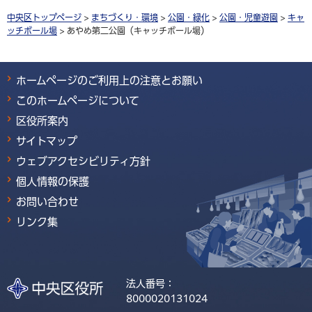
中央区トップページ
>
まちづくり・環境
>
公園・緑化
>
公園・児童遊園
>
キャ
ッチボール場
> あやめ第二公園（キャッチボール場）
ホームページのご利用上の注意とお願い
このホームページについて
区役所案内
サイトマップ
ウェブアクセシビリティ方針
個人情報の保護
お問い合わせ
リンク集
法人番号：
8000020131024