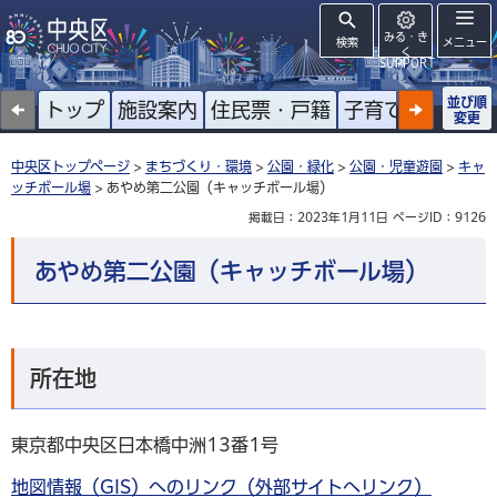
みる・き
検索
メニュー
く
SUPPORT
並び順
トップ
施設案内
住民票・戸籍
子育て
高齢者
変更
中央区トップページ
>
まちづくり・環境
>
公園・緑化
>
公園・児童遊園
>
キャ
ッチボール場
> あやめ第二公園（キャッチボール場）
掲載日：2023年1月11日
ページID：9126
あやめ第二公園（キャッチボール場）
所在地
東京都中央区日本橋中洲13番1号
地図情報（GIS）へのリンク（外部サイトへリンク）