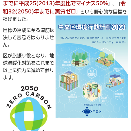
までに平成25(2013)年度比で
マイナス
50％
令
」、
「
和32(2050)年までに実質ゼロ
という野心的な目標を
」
掲げました。
目標の達成に至る道筋は
決して容易ではありませ
ん。
区が旗振り役となり、地
球温暖化対策をこれまで
以上に強力に進めて参り
ます。