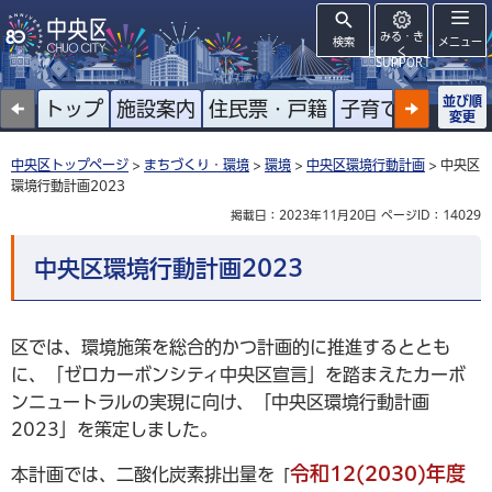
みる・き
検索
メニュー
く
SUPPORT
並び順
トップ
施設案内
住民票・戸籍
子育て
高齢者
変更
中央区トップページ
>
まちづくり・環境
>
環境
>
中央区環境行動計画
> 中央区
環境行動計画2023
掲載日：2023年11月20日
ページID：14029
中央区環境行動計画2023
区では、環境施策を総合的かつ計画的に推進するととも
に、「ゼロカーボンシティ中央区宣言」を踏まえたカーボ
ンニュートラルの実現に向け、「中央区環境行動計画
2023」を策定しました。
令和12(2030)年度
本計画では、二酸化炭素排出量を
「