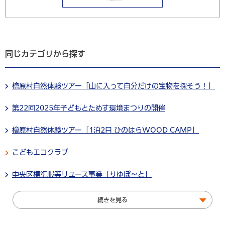
同じカテゴリから探す
檜原村自然体験ツアー「山に入って自分だけの宝物を探そう！」
第22回2025年子どもとためす環境まつりの開催
檜原村自然体験ツアー「1泊2日 ひのはらWOOD CAMP」
こどもエコクラブ
中央区標準服等リユース事業「りゆぽ～と」
続きを見る