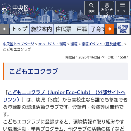
みる・き
検索
メニュー
く
SUPPORT
並び順
トップ
施設案内
住民票・戸籍
子育て
高齢者
変更
中央区トップページ
>
まちづくり・環境
>
環境
>
環境イベント（普及啓発）
>
こどもエコクラブ
掲載日：2026年4月2日
ページID：15587
こどもエコクラブ
「
こどもエコクラブ（Junior Eco-Club）（外部サイトへ
リンク）
」
は、幼児（3歳）から高校生なら誰でも参加でき
る登録制の環境活動クラブです。登録料・会費等は無料で
す。
こどもエコクラブに登録すると、環境情報や取り組みやす
い環境活動・学習プログラム、他クラブの活動の様子など