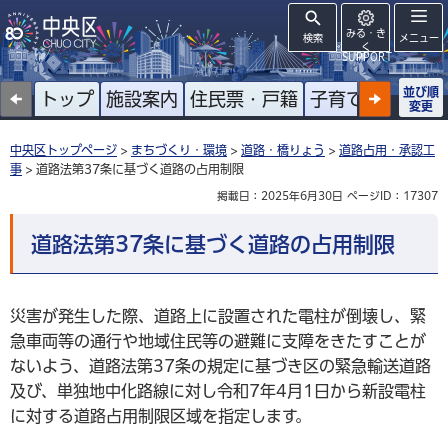
みる・き
検索
メニュー
く
SUPPORT
並び順
トップ
施設案内
住民票・戸籍
子育て
高齢者
変更
中央区トップページ
>
まちづくり・環境
>
道路・橋りょう
>
道路占用・承認工
事
> 道路法第37条に基づく道路の占用制限
掲載日：2025年6月30日
ページID：17307
道路法第37条に基づく道路の占用制限
災害が発生した際、道路上に設置された電柱が倒壊し、緊
急車両等の通行や地域住民等の避難に支障をきたすことが
ないよう、道路法第37条の規定に基づき区の緊急輸送道路
及び、単独地中化路線に対し令和7年4月1日から新設電柱
に対する道路占用制限区域を指定します。