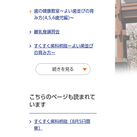
歯の健康教室～よい歯並びの育
み方(4,5,6歳児編)～
離乳食講習会
すくすく歯科相談～よい歯並び
の育み方～
続きを見る
こちらのページも読まれて
います
すくすく歯科相談（8月5日開
催）