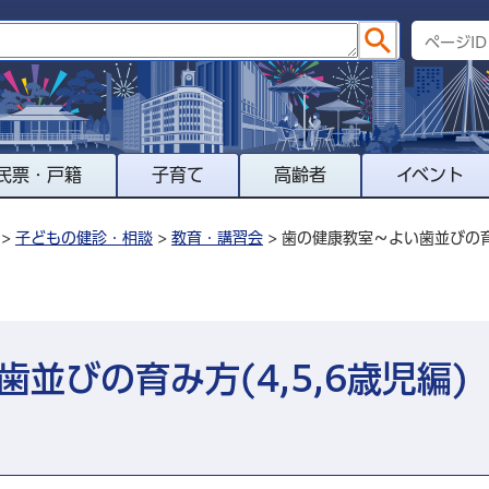
民票・戸籍
子育て
高齢者
イベント
>
子どもの健診・相談
>
教育・講習会
> 歯の健康教室～よい歯並びの育み
並びの育み方(4,5,6歳児編)