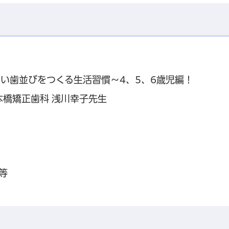
い歯並びをつくる生活習慣～4、5、6歳児編！
本橋矯正歯科 浅川幸子先生
等