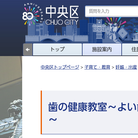
トップ
施設案内
住
中央区トップページ
>
子育て・教育
>
妊娠・出産
歯の健康教室～よい歯
～