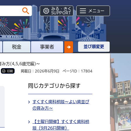
みる・きく
メニュー
SUPPORT
税金
事業者
並び順変更
方(4,5,6歳児編)～
掲載日：2026年6月9日
ページID：17804
印刷
同じカテゴリから探す
すくすく歯科相談～よい歯並び
の育み方～
【土曜日開催】すくすく歯科相
談（9月26日開催）