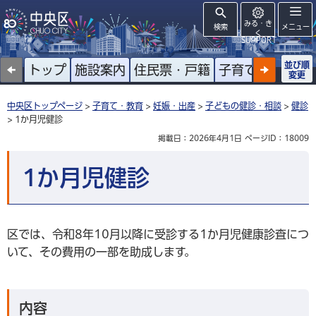
みる・き
検索
メニュー
く
SUPPORT
並び順
トップ
施設案内
住民票・戸籍
子育て
高齢者
変更
中央区トップページ
>
子育て・教育
>
妊娠・出産
>
子どもの健診・相談
>
健診
> 1か月児健診
掲載日：2026年4月1日
ページID：18009
1か月児健診
区では、令和8年10月以降に受診する1か月児健康診査につ
いて、その費用の一部を助成します。
内容