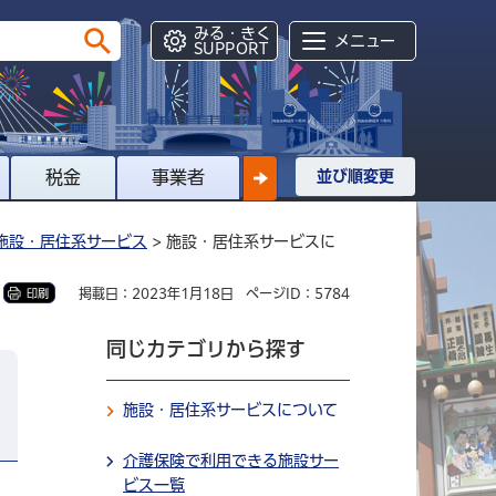
みる・きく
メニュー
SUPPORT
税金
事業者
並び順変更
施設・居住系サービス
> 施設・居住系サービスに
掲載日：2023年1月18日
ページID：5784
印刷
同じカテゴリから探す
施設・居住系サービスについて
介護保険で利用できる施設サー
ビス一覧