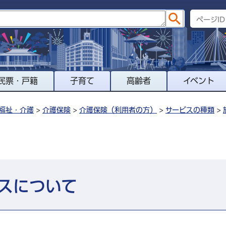
民票・戸籍
子育て
高齢者
イベント
福祉・介護
>
介護保険
>
介護保険（利用者の方）
>
サービスの種類
>
スについて