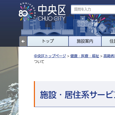
トップ
施設案内
住
中央区トップページ
>
健康・医療・福祉
>
高齢者
ついて
施設・居住系サービ