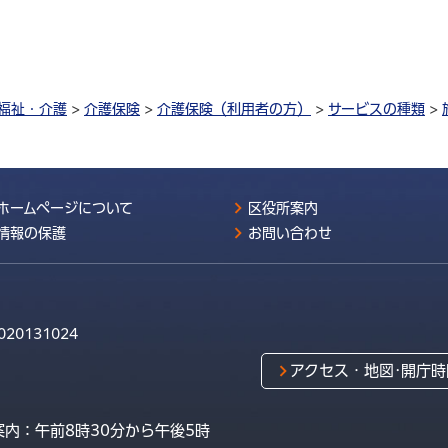
福祉・介護
>
介護保険
>
介護保険（利用者の方）
>
サービスの種類
>
ホームページについて
区役所案内
情報の保護
お問い合わせ
020131024
アクセス・地図･開庁時
内：午前8時30分から午後5時