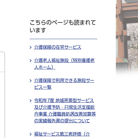
こちらのページも読まれて
います
介護保険の在宅サービス
介護老人福祉施設（特別養護老
人ホーム）
介護保険で利用できる施設サー
ビス一覧
令和年7度 地域密着型サービス
及び介護予防・日常生活支援総
合事業 介護職員処遇改善加算等
の実績報告書の提出について
福祉サービス第三者評価（介