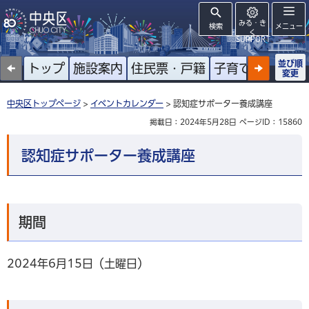
みる・き
検索
メニュー
く
SUPPORT
並び順
トップ
施設案内
住民票・戸籍
子育て
高齢者
変更
中央区トップページ
>
イベントカレンダー
> 認知症サポーター養成講座
掲載日：2024年5月28日
ページID：15860
認知症サポーター養成講座
期間
2024年6月15日（土曜日）