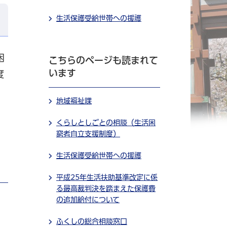
生活保護受給世帯への援護
困
こちらのページも読まれて
います
度
地域福祉課
くらしとしごとの相談（生活困
窮者自立支援制度）
生活保護受給世帯への援護
平成25年生活扶助基準改定に係
る最高裁判決を踏まえた保護費
の追加給付について
ふくしの総合相談窓口