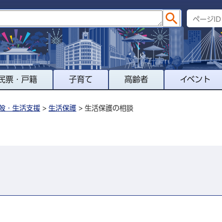
民票・戸籍
子育て
高齢者
イベント
般・生活支援
>
生活保護
> 生活保護の相談