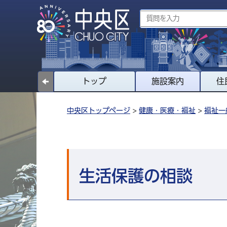
トップ
施設案内
住
中央区トップページ
>
健康・医療・福祉
>
福祉一
生活保護の相談