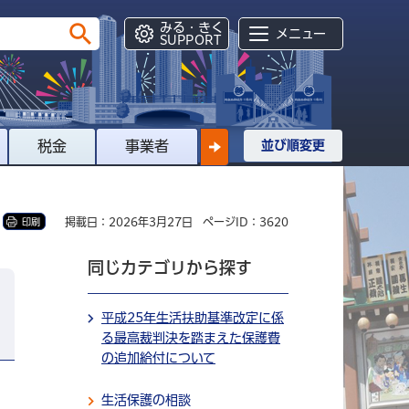
みる・きく
メニュー
SUPPORT
税金
事業者
並び順変更
掲載日：2026年3月27日
ページID：3620
印刷
同じカテゴリから探す
平成25年生活扶助基準改定に係
る最高裁判決を踏まえた保護費
の追加給付について
生活保護の相談