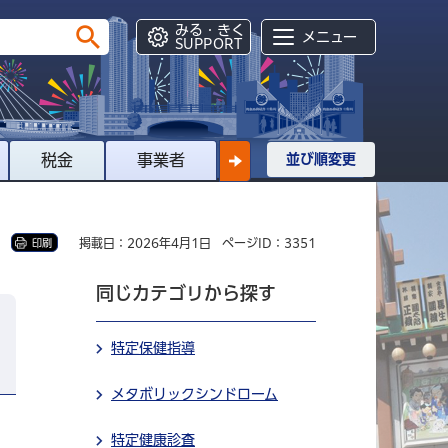
みる・きく
メニュー
SUPPORT
税金
事業者
並び順変更
掲載日：2026年4月1日
ページID：3351
印刷
同じカテゴリから探す
特定保健指導
メタボリックシンドローム
特定健康診査