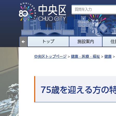
トップ
施設案内
住
中央区トップページ
>
健康・医療・福祉
>
健康
>
75歳を迎える方の