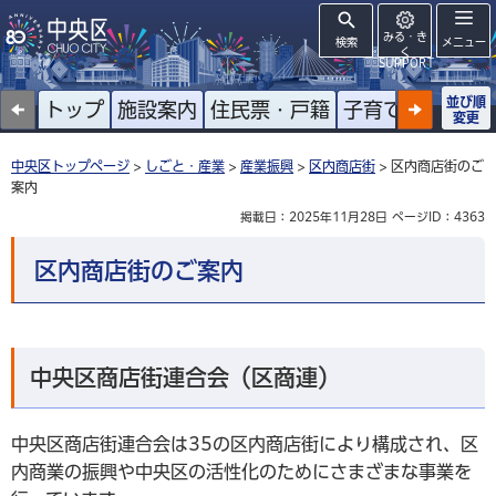
みる・き
検索
メニュー
く
SUPPORT
並び順
トップ
施設案内
住民票・戸籍
子育て
高齢者
変更
中央区トップページ
>
しごと・産業
>
産業振興
>
区内商店街
> 区内商店街のご
案内
掲載日：2025年11月28日
ページID：4363
区内商店街のご案内
中央区商店街連合会（区商連）
中央区商店街連合会は35の区内商店街により構成され、区
内商業の振興や中央区の活性化のためにさまざまな事業を