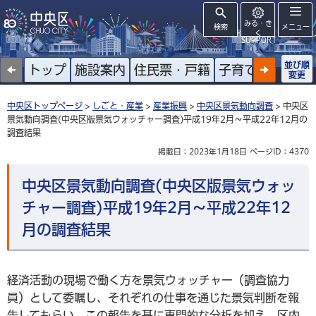
みる・き
検索
メニュー
く
SUPPORT
並び順
トップ
施設案内
住民票・戸籍
子育て
高齢者
変更
中央区トップページ
>
しごと・産業
>
産業振興
>
中央区景気動向調査
> 中央区
景気動向調査(中央区版景気ウォッチャー調査)平成19年2月～平成22年12月の
調査結果
掲載日：2023年1月18日
ページID：4370
中央区景気動向調査(中央区版景気ウォッ
チャー調査)平成19年2月～平成22年12
月の調査結果
経済活動の現場で働く方を景気ウォッチャー（調査協力
員）として委嘱し、それぞれの仕事を通じた景気判断を報
告してもらい、この報告を基に専門的な分析を加え、区内