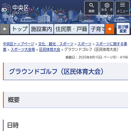
みる・き
検索
メニュー
く
SUPPORT
並び順
トップ
施設案内
住民票・戸籍
子育て
高齢者
変更
中央区トップページ
>
文化・観光・スポーツ
>
スポーツ
>
スポーツに関する事
業
>
スポーツ大会等
>
区民体育大会
> グラウンドゴルフ（区民体育大会）
掲載日：2025年8月15日
ページID：4196
グラウンドゴルフ（区民体育大会）
概要
日時