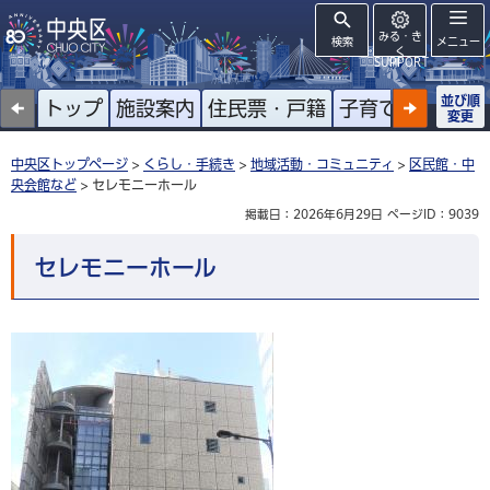
みる・き
検索
メニュー
く
SUPPORT
並び順
トップ
施設案内
住民票・戸籍
子育て
高齢者
変更
中央区トップページ
>
くらし・手続き
>
地域活動・コミュニティ
>
区民館・中
央会館など
> セレモニーホール
掲載日：2026年6月29日
ページID：9039
セレモニーホール