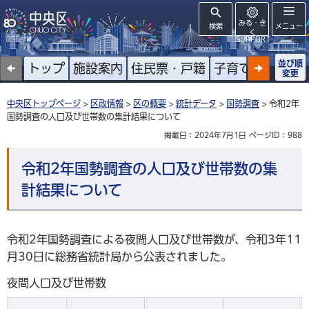
みる・き
検索
メニュー
く
SUPPORT
並び順
トップ
施設案内
住民票・戸籍
子育て
高齢者
変更
中央区トップページ
>
区政情報
>
区の概要
>
統計データ
>
国勢調査
> 令和2年
国勢調査の人口及び世帯数の集計結果について
掲載日：2024年7月1日
ページID：988
令和2年国勢調査の人口及び世帯数の集
計結果について
令和2年国勢調査による夜間人口及び世帯数が、令和3年11
月30日に総務省統計局から公表されました。
夜間人口及び世帯数