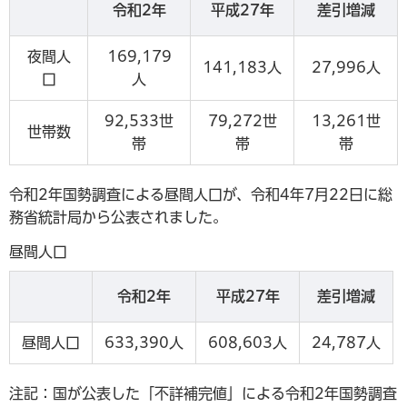
令和2年
平成27年
差引増減
夜間人
169,179
141,183人
27,996人
口
人
92,533世
79,272世
13,261世
世帯数
帯
帯
帯
令和2年国勢調査による昼間人口が、令和4年7月22日に総
務省統計局から公表されました。
昼間人口
令和2年
平成27年
差引増減
昼間人口
633,390人
608,603人
24,787人
注記：国が公表した「不詳補完値」による令和2年国勢調査