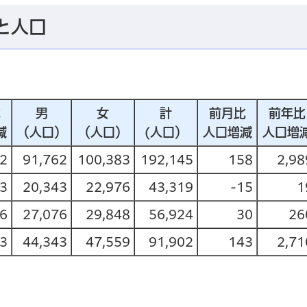
と人口
比
男
女
計
前月比
前年比
減
（人口）
（人口）
(人口）
人口増減
人口増
72
91,762
100,383
192,145
158
2,98
3
20,343
22,976
43,319
-15
1
6
27,076
29,848
56,924
30
26
53
44,343
47,559
91,902
143
2,71