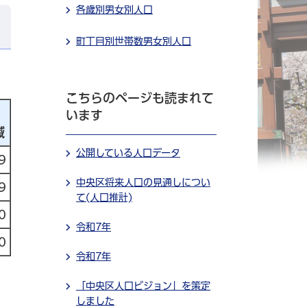
各歳別男女別人口
町丁目別世帯数男女別人口
こちらのページも読まれて
います
減
公開している人口データ
9
中央区将来人口の見通しについ
9
て(人口推計)
0
令和7年
0
令和7年
「中央区人口ビジョン」を策定
しました