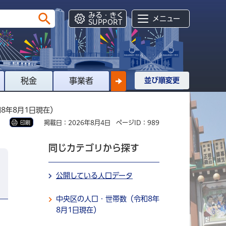
みる・きく
メニュー
SUPPORT
税金
事業者
並び順変更
8年8月1日現在）
掲載日：2026年8月4日
ページID：989
印刷
同じカテゴリから探す
公開している人口データ
中央区の人口・世帯数（令和8年
8月1日現在）