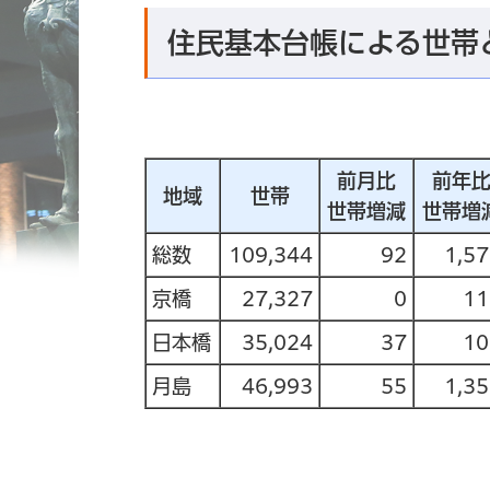
住民基本台帳による世帯
前月比
前年
地域
世帯
世帯増減
世帯増
総数
109,344
92
1,5
京橋
27,327
0
11
日本橋
35,024
37
10
月島
46,993
55
1,3