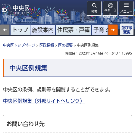
みる・き
検索
メニュー
く
SUPPORT
並び順
トップ
施設案内
住民票・戸籍
子育て
高齢者
変更
中央区トップページ
>
区政情報
>
区の概要
> 中央区例規集
掲載日：2023年3月16日
ページID：13995
中央区例規集
中央区の条例、規則等を閲覧することができます。
中央区例規集（外部サイトへリンク）
お問い合わせ先