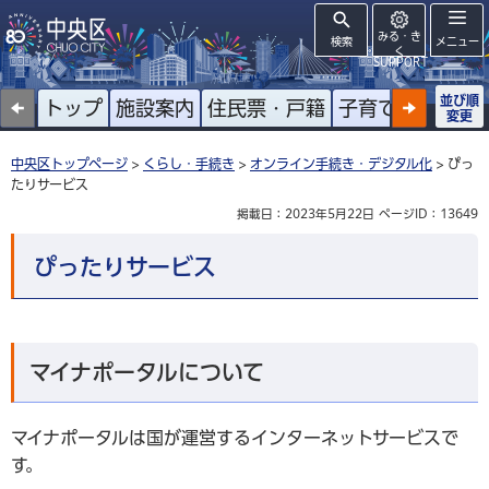
みる・き
検索
メニュー
く
SUPPORT
並び順
トップ
施設案内
住民票・戸籍
子育て
高齢者
変更
中央区トップページ
>
くらし・手続き
>
オンライン手続き・デジタル化
> ぴっ
たりサービス
掲載日：2023年5月22日
ページID：13649
ぴったりサービス
マイナポータルについて
マイナポータルは国が運営するインターネットサービスで
す。