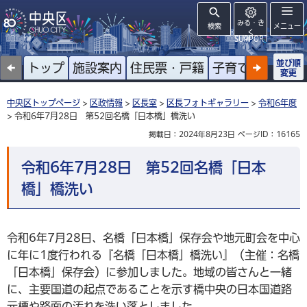
みる・き
検索
メニュー
く
SUPPORT
並び順
トップ
施設案内
住民票・戸籍
子育て
高齢者
変更
中央区トップページ
>
区政情報
>
区長室
>
区長フォトギャラリー
>
令和6年度
> 令和6年7月28日 第52回名橋「日本橋」橋洗い
掲載日：2024年8月23日
ページID：16165
令和6年7月28日 第52回名橋「日本
橋」橋洗い
令和6年7月28日、名橋「日本橋」保存会や地元町会を中心
に年に1度行われる『名橋「日本橋」橋洗い』（主催：名橋
「日本橋」保存会）に参加しました。地域の皆さんと一緒
に、主要国道の起点であることを示す橋中央の日本国道路
元標や路面の汚れを洗い落としました。