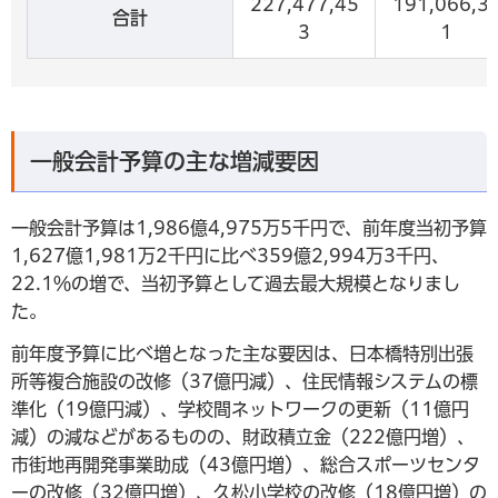
227,477,45
191,066,3
合計
3
1
一般会計予算の主な増減要因
一般会計予算は1,986億4,975万5千円で、前年度当初予算
1,627億1,981万2千円に比べ359億2,994万3千円、
22.1％の増で、当初予算として過去最大規模となりまし
た。
前年度予算に比べ増となった主な要因は、日本橋特別出張
所等複合施設の改修（37億円減）、住民情報システムの標
準化（19億円減）、学校間ネットワークの更新（11億円
減）の減などがあるものの、財政積立金（222億円増）、
市街地再開発事業助成（43億円増）、総合スポーツセンタ
ーの改修（32億円増）、久松小学校の改修（18億円増）の