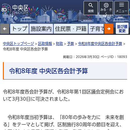
みる・き
検索
メニュー
く
SUPPORT
並び順
トップ
施設案内
住民票・戸籍
子育て
高齢者
変更
中央区トップページ
>
区政情報
>
財政
>
予算
>
令和8年度中央区各会計予算
>
令和8年度 中央区各会計予算
掲載日：2026年3月30日
ページID：18093
令和8年度 中央区各会計予算
令和8年度各会計予算が、令和8年第1回区議会定例会にお
いて3月30日に可決されました。
令和8年度当初予算は、「80年の歩みを力に 未来を創
る」をテーマとして掲げ、区制施行80周年の節目を迎え、