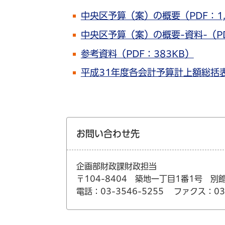
中央区予算（案）の概要（PDF：1,
中央区予算（案）の概要-資料-（PD
参考資料（PDF：383KB）
平成31年度各会計予算計上額総括表
お問い合わせ先
企画部財政課財政担当
〒104-8404 築地一丁目1番1号 別
電話：03-3546-5255
ファクス：03-