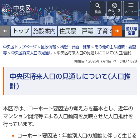
みる・き
検索
メニュー
く
SUPPORT
並び順
トップ
施設案内
住民票・戸籍
子育て
高齢者
変更
中央区トップページ
>
区政情報
>
構想・計画・施策
>
その他の主な施策・要望
等
>
中央区将来人口の見通し
> 中央区将来人口の見通しについて(人口推計)
掲載日：2026年7月1日
ページID：828
中央区将来人口の見通しについて(人口推
計)
本区では、コーホート要因法の考え方を基本とし、近年の
マンション開発等による人口動向を反映させた人口推計を
行っています。
コーホート要因法：年齢別人口の加齢に伴って生じる