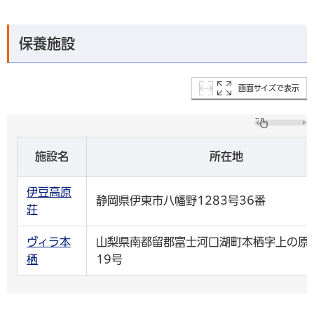
保養施設
画面サイズで表示
施設名
所在地
伊豆高原
静岡県伊東市八幡野1283号36番
荘
ヴィラ本
山梨県南都留郡富士河口湖町本栖字上の原2
栖
19号