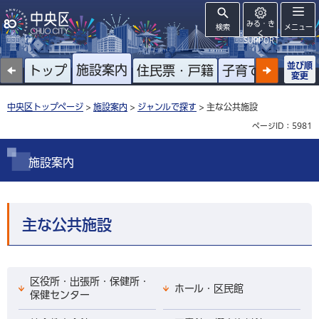
みる・き
検索
メニュー
く
SUPPORT
並び順
施設案内
トップ
住民票・戸籍
子育て
高齢者
変更
中央区トップページ
>
施設案内
>
ジャンルで探す
> 主な公共施設
ページID：5981
施設案内
主な公共施設
区役所・出張所・保健所・
ホール・区民館
保健センター