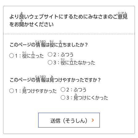
よ
いけん
より
良
いウェブサイトにするためにみなさまのご
意見
き
をお
聞
かせください
じょうほう
やく
た
このページの
情報
は
役
に
立
ちましたか？
やく
た
2：ふつう
1：
役
に
立
った
やく
た
3：
役
に
立
たなかった
じょうほう
み
このページの
情報
は
見
つけやすかったですか？
み
2：ふつう
1：
見
つけやすかった
み
3：
見
つけにくかった