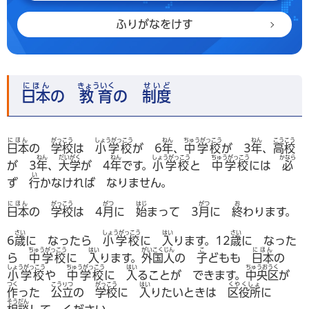
ふりがなをけす
にほん
きょういく
せいど
日本
の
教育
の
制度
にほん
がっこう
しょうがっこう
ねん
ちゅうがっこう
ねん
こうこう
日本
の
学校
は
小学校
が 6
年
、
中学校
が 3
年
、
高校
ねん
だいがく
ねん
しょうがっこう
ちゅうがっこう
かなら
が 3
年
、
大学
が 4
年
です。
小学校
と
中学校
には
必
い
ず
行
かなければ なりません。
にほん
がっこう
がつ
はじ
がつ
お
日本
の
学校
は 4
月
に
始
まって 3
月
に
終
わります。
さい
しょうがっこう
はい
さい
6
歳
に なったら
小学校
に
入
ります。12
歳
に なった
ちゅうがっこう
はい
がいこくじん
こ
にほん
ら
中学校
に
入
ります。
外国人
の
子
どもも
日本
の
しょうがっこう
ちゅうがっこう
はい
ちゅうおうく
小学校
や
中学校
に
入
ることが できます。
中央区
が
つく
こうりつ
がっこう
はい
くやくしょ
作
った
公立
の
学校
に
入
りたいときは
区役所
に
そうだん