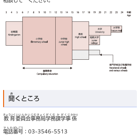
相談
して ください。
き
聞
くところ
きょういく
いいんかい
じむきょく
がくむ
か
がくじ
かかり
教育
委員会
事務局
学務
課
学事
係
でんわ
ばん
ごう
電話
番
号
：03-3546-5513