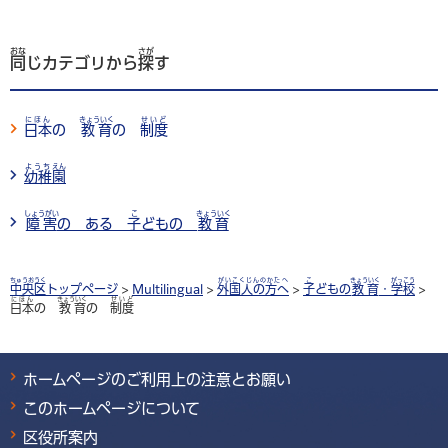
おな
さが
同
じカテゴリから
探
す
にほん
きょういく
せいど
日本
の
教育
の
制度
ようち
えん
幼稚
園
しょうがい
こ
きょういく
障害
の ある
子
どもの
教育
ちゅうおうく
がいこくじんのかたへ
こ
きょういく
がっこう
中央区
トップページ
>
Multilingual
>
外国人の方へ
>
子
どもの
教育
・
学校
>
にほん
きょういく
せいど
日本
の
教育
の
制度
ホームページのご利用上の注意とお願い
このホームページについて
区役所案内