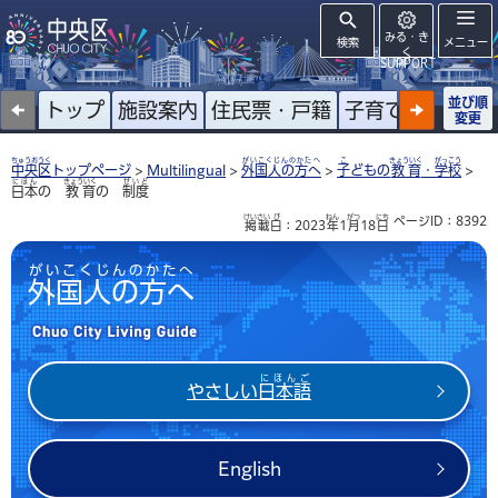
みる・き
検索
メニュー
く
SUPPORT
並び順
トップ
施設案内
住民票・戸籍
子育て
高齢者
変更
ちゅうおうく
がいこくじんのかたへ
こ
きょういく
がっこう
中央区
トップページ
>
Multilingual
>
外国人の方へ
>
子
どもの
教育
・
学校
>
にほん
きょういく
せいど
日本
の
教育
の
制度
けいさい
び
ねん
がつ
にち
ページID：8392
掲載
日
：2023
年
1
月
18
日
がいこくじんのかたへ
外国人の方へ
Chuo City Living
Guide
にほんご
やさしい
日本語
English