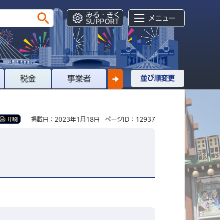
みる・きく
メニュー
SUPPORT
税金
事業者
並び順変更
掲載日：2023年1月18日
ページID：12937
印刷