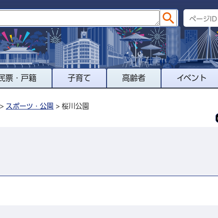
民票・戸籍
子育て
高齢者
イベント
>
スポーツ・公園
> 桜川公園