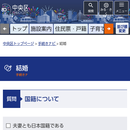
みる・き
検索
メニュー
く
SUPPORT
並び順
トップ
施設案内
住民票・戸籍
子育て
高齢者
変更
中央区トップページ
>
手続きナビ
> 結婚
結婚
国籍について
質問
夫妻とも日本国籍である