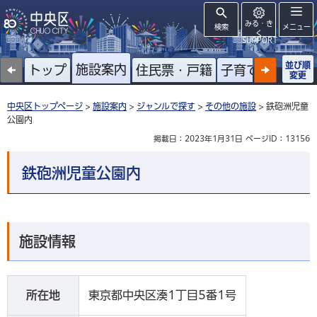
みる・き
検索
メニュー
く
SUPPORT
並び順
施設案内
トップ
住民票・戸籍
子育て
高齢者
変更
中央区トップページ
>
施設案内
>
ジャンルで探す
>
その他の施設
> 鉄砲洲児童
公園内
掲載日：2023年1月31日
ページID：13156
鉄砲洲児童公園内
施設情報
所在地
東京都中央区湊1丁目5番1号