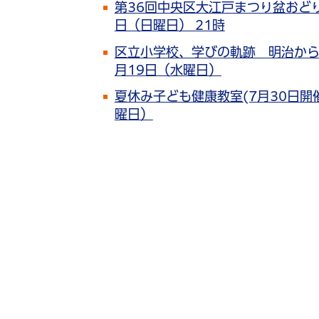
第36回中央区大江戸まつり盆おどり大会
日（日曜日） 21時
区立小学校、学びの軌跡 明治から昭和
月19日（水曜日）
夏休み子ども健康教室(7月30日開催)
曜日）