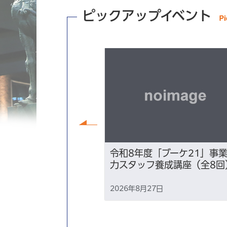
ピックアップイベント
前へ
がる！生成AI×オ
令和8年度「ブーケ21」事
スキル講座」
力スタッフ養成講座（全8回
 10時00分
2026年8月27日