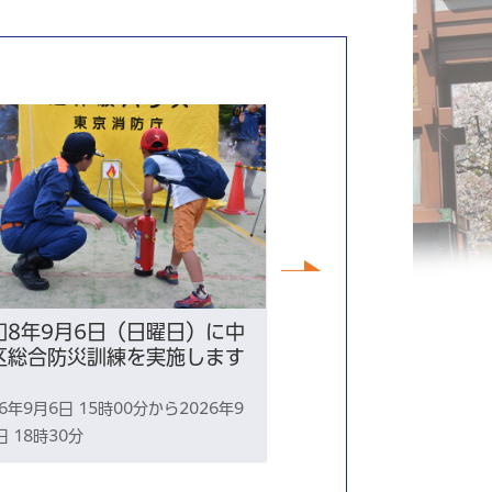
次へ
和8年9月6日（日曜日）に中
【土曜日開催】す
区総合防災訓練を実施します
談（9月26日開催
26年9月6日 15時00分から2026年9
2026年9月26日
日 18時30分