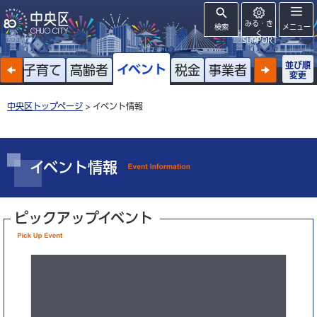
みる・き
検索
メニュー
く
SUPPORT
並び順
イベント
戸籍
子育て
高齢者
税金
事業者
変更
中央区トップページ
> イベント情報
イベント情報
ピックアップイベント