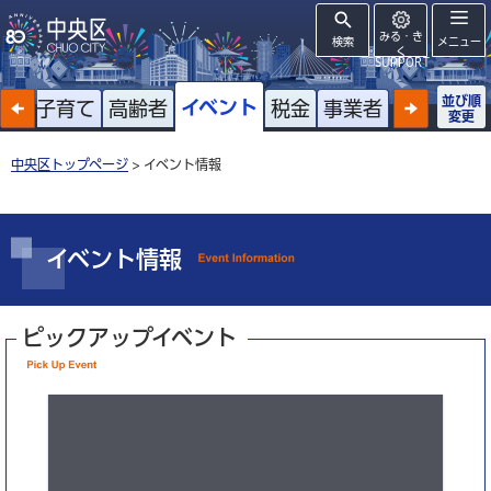
みる・き
検索
メニュー
く
SUPPORT
並び順
イベント
戸籍
子育て
高齢者
税金
事業者
変更
中央区トップページ
> イベント情報
イベント情報
ピックアップイベント