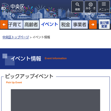
みる・き
検索
メニュー
く
SUPPORT
並び順
イベント
戸籍
子育て
高齢者
税金
事業者
変更
中央区トップページ
> イベント情報
イベント情報
ピックアップイベント