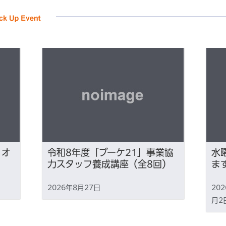
×オ
令和8年度「ブーケ21」事業協
水
力スタッフ養成講座（全8回）
ま
2026年8月27日
20
月2