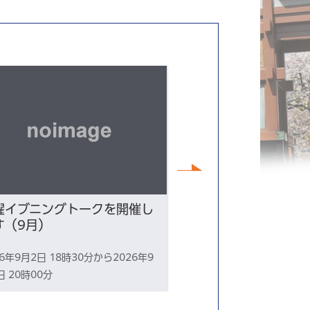
次へ
曜イブニングトークを開催し
令和8年9月6日（
す（9月）
央区総合防災訓練
26年9月2日 18時30分から2026年9
2026年9月6日 15時0
日 20時00分
月6日 18時30分