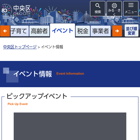
みる・き
検索
メニュー
く
SUPPORT
並び順
イベント
戸籍
子育て
高齢者
税金
事業者
変更
中央区トップページ
> イベント情報
イベント情報
ピックアップイベント