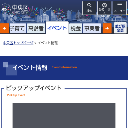
みる・き
検索
メニュー
く
SUPPORT
並び順
イベント
戸籍
子育て
高齢者
税金
事業者
変更
中央区トップページ
> イベント情報
イベント情報
ピックアップイベント