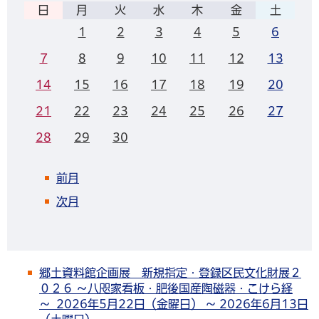
日
月
火
水
木
金
土
1
2
3
4
5
6
7
8
9
10
11
12
13
14
15
16
17
18
19
20
21
22
23
24
25
26
27
28
29
30
前月
次月
郷土資料館企画展 新規指定・登録区民文化財展２
０２６ ～八咫家看板・肥後国産陶磁器・こけら経
～ 2026年5月22日（金曜日） ～ 2026年6月13日