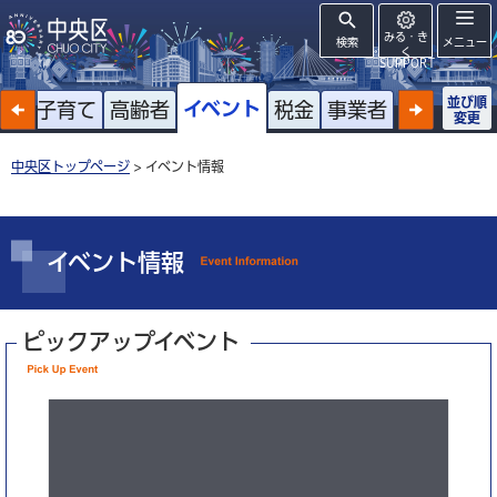
みる・き
検索
メニュー
く
SUPPORT
並び順
イベント
戸籍
子育て
高齢者
税金
事業者
変更
中央区トップページ
> イベント情報
イベント情報
ピックアップイベント