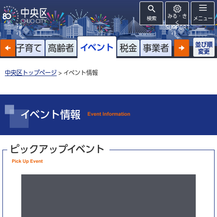
みる・き
検索
メニュー
く
SUPPORT
並び順
イベント
戸籍
子育て
高齢者
税金
事業者
変更
中央区トップページ
> イベント情報
イベント情報
ピックアップイベント