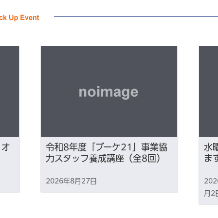
×オ
令和8年度「ブーケ21」事業協
水
力スタッフ養成講座（全8回）
ま
2026年8月27日
20
月2