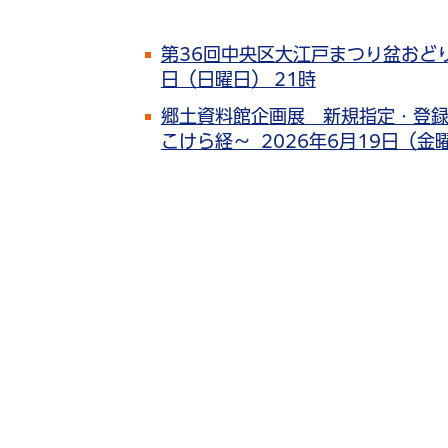
第36回中央区大江戸まつり盆おどり大会
日（日曜日） 21時
郷土資料館企画展 新規指定・登録
こけら経～ 2026年6月19日（金曜