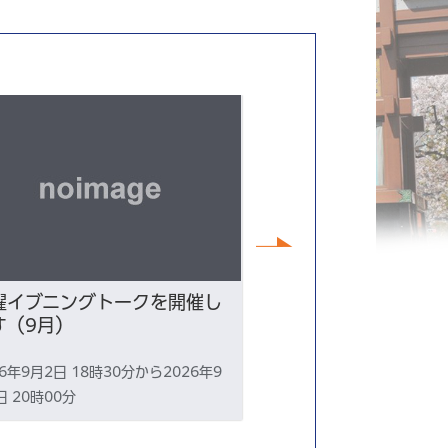
次へ
曜イブニングトークを開催し
令和8年9月6日（
す（9月）
央区総合防災訓練
26年9月2日 18時30分から2026年9
2026年9月6日 15時0
日 20時00分
月6日 18時30分