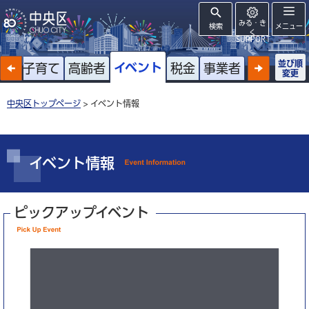
みる・き
検索
メニュー
く
SUPPORT
並び順
イベント
戸籍
子育て
高齢者
税金
事業者
変更
中央区トップページ
> イベント情報
イベント情報
ピックアップイベント