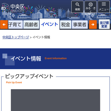
みる・き
検索
メニュー
く
SUPPORT
並び順
イベント
戸籍
子育て
高齢者
税金
事業者
変更
中央区トップページ
> イベント情報
イベント情報
ピックアップイベント